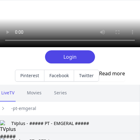
Explore channels list on IPTV Dino Server at tvpluspanel of 
Login
Read more
Pinterest
Facebook
Twitter
LiveTV
Movies
Series
-pt-emgeral
TVplus - ##### PT - EMGERAL #####