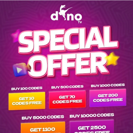
Explore channels list on IPTV Dino Server at tvpluspanel of -