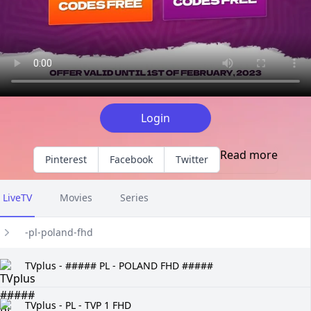
Login
Read more
Pinterest
Facebook
Twitter
LiveTV
Movies
Series
-pl-poland-fhd
TVplus - ##### PL - POLAND FHD #####
TVplus - PL - TVP 1 FHD