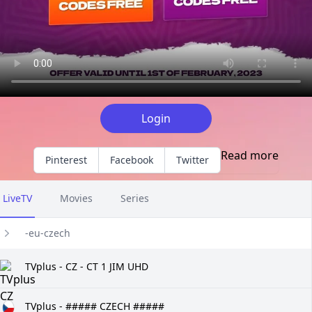
Login
Read more
Pinterest
Facebook
Twitter
LiveTV
Movies
Series
-eu-czech
TVplus - CZ - CT 1 JIM UHD
TVplus - ##### CZECH #####