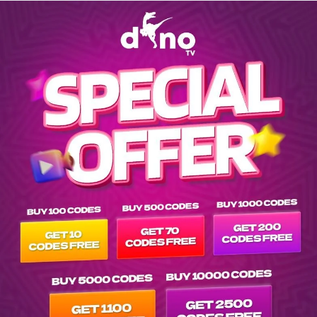
Explore channels list on IPTV Dino Server at tvpluspanel of -