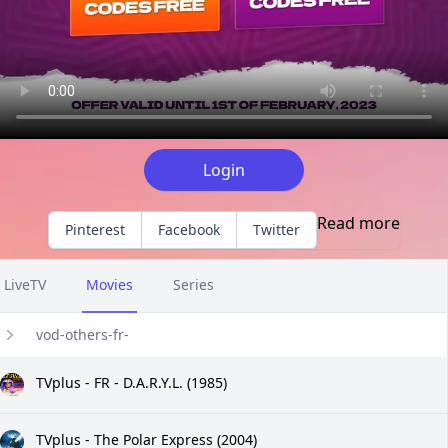
Login
Read more
Pinterest
Facebook
Twitter
LiveTV
Movies
Series
vod-others-fr-
TVplus - FR - D.A.R.Y.L. (1985)
TVplus - The Polar Express (2004)