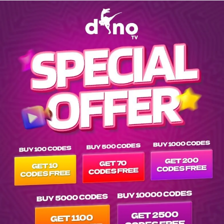
Explore movies list on IPTV Dino Server at tvpluspanel of vod