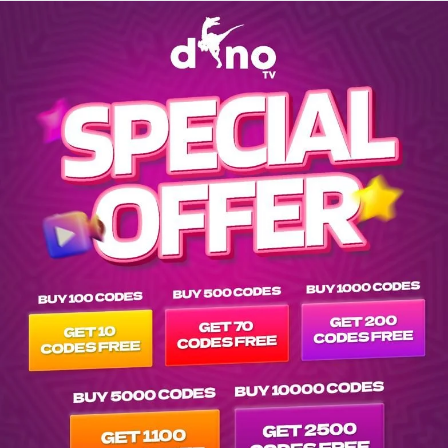
Explore series list on IPTV Dino Server at tvpluspanel of srs-