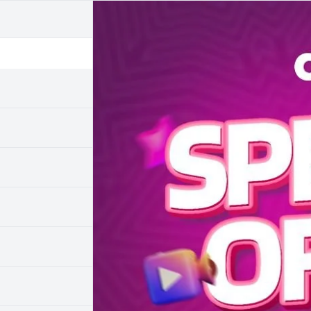
Explore series list on IPTV Dino Server at t