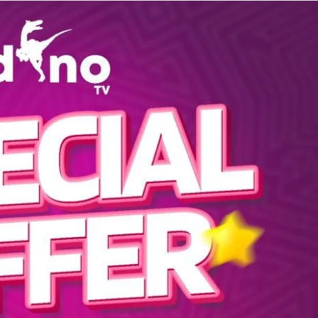
vpluspanel of srs-netflix-fr- list